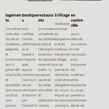
logemen
boutique
restaura
à l’étage
en
ts
s
nts
centre-
stick&style
ville
concrétiser
pour
un nouveau
minimise
votre rêve
conférer
sol permet
les
aucun
de pièces
charme,
de sublimer
équipemen
véhicule
modernes,
performanc
le style et
ts et les
encombran
élégantes
es et
l’atmosphè
matériaux à
t n’est
et
beauté à
re de tous
transporter
nécessaire
fonctionnel
n’importe
les espaces
à l’étage,
pour
les n’a
quel
recevant du
ce qui
transporter
jamais été
espace
public. La
permet de
les
aussi facile
commercia
pose est
réduire les
matériaux
et
l sans qu’il
rapide et
coûts et les
et les
abordable.
ne soit
les dalles
désagréme
équipemen
Sans aucun
nécessaire
amovibles
nts. Aucun
ts, ce qui
sacrifice,
d’interrom
et
impact sur
permet un
vous
pre
réutilisable
les espaces
acheminem
pouvez
l’activité et
s tandis
communs,
ent et une