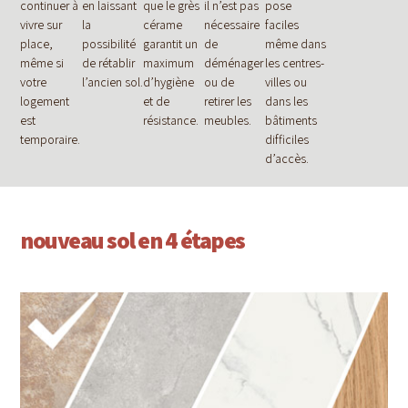
continuer à
en laissant
que le grès
il n’est pas
pose
vivre sur
la
cérame
nécessaire
faciles
place,
possibilité
garantit un
de
même dans
même si
de rétablir
maximum
déménager
les centres-
votre
l’ancien sol.
d’hygiène
ou de
villes ou
logement
et de
retirer les
dans les
est
résistance.
meubles.
bâtiments
temporaire.
difficiles
d’accès.
nouveau sol en 4 étapes