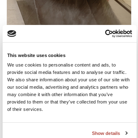
facilement récupérable et réutilisable
This website uses cookies
We use cookies to personalise content and ads, to
les dalles peuvent être repositionnés durant la pose. Vous pouvez
aussi les retirer si vous souhaitez rétablir l’ancien sol et réutiliser les
provide social media features and to analyse our traffic.
dalles ailleurs.
We also share information about your use of our site with
our social media, advertising and analytics partners who
may combine it with other information that you’ve
provided to them or that they’ve collected from your use
of their services.
Show details